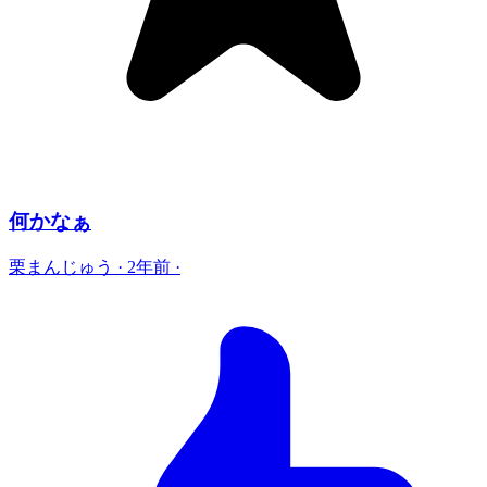
何かなぁ
栗まんじゅう
·
2年前
·