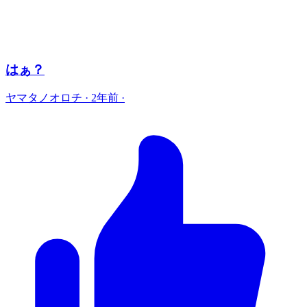
はぁ？
ヤマタノオロチ
·
2年前
·