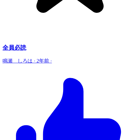
全員必読
鳴瀬 しろは
·
2年前
·