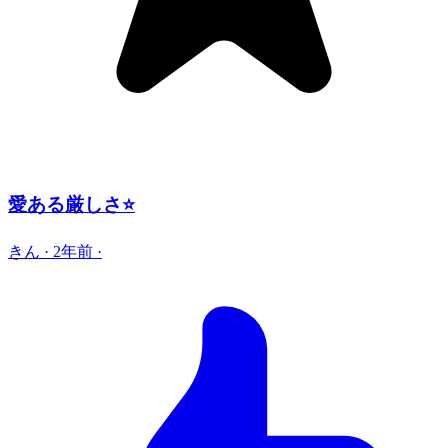
愛ある厳しさ⭐️
きん
·
2年前
·