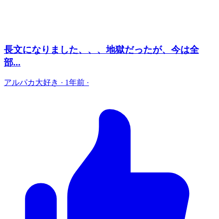
長文になりました、、、地獄だったが、今は全
部...
アルパカ大好き
·
1年前
·