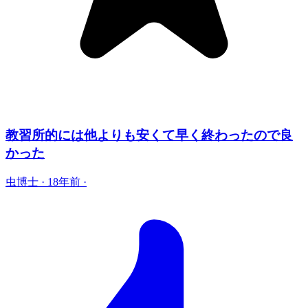
教習所的には他よりも安くて早く終わったので良
かった
虫博士
·
18年前
·