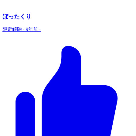
ぼったくり
限定解除
·
9年前
·