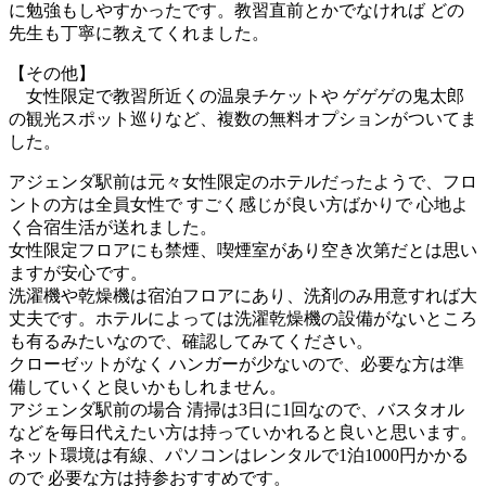
に勉強もしやすかったです。教習直前とかでなければ どの
先生も丁寧に教えてくれました。
【その他】
女性限定で教習所近くの温泉チケットや ゲゲゲの鬼太郎
の観光スポット巡りなど、複数の無料オプションがついてま
した。
アジェンダ駅前は元々女性限定のホテルだったようで、フロ
ントの方は全員女性で すごく感じが良い方ばかりで 心地よ
く合宿生活が送れました。
女性限定フロアにも禁煙、喫煙室があり空き次第だとは思い
ますが安心です。
洗濯機や乾燥機は宿泊フロアにあり、洗剤のみ用意すれば大
丈夫です。ホテルによっては洗濯乾燥機の設備がないところ
も有るみたいなので、確認してみてください。
クローゼットがなく ハンガーが少ないので、必要な方は準
備していくと良いかもしれません。
アジェンダ駅前の場合 清掃は3日に1回なので、バスタオル
などを毎日代えたい方は持っていかれると良いと思います。
ネット環境は有線、パソコンはレンタルで1泊1000円かかる
ので 必要な方は持参おすすめです。