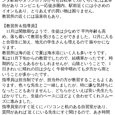
ンダ駅前やタウンホテルからも自転車で5分くらい)には繁華
街があり コンビニも一応徒歩圏内。駅前近くには小さめの
イオンもあり、とりあえずの買い物は困りません。
教習所の近くには温泉街もあり。
【教習所＆指導員】
11月は閑散期なようで、生徒は少なめで 平均年齢も高
め。落ち着いて教習を受けることができました。12月に入る
と合宿生に加え、地元の学生さんも増えるので 賑やかにな
ります。
教習所は海の近くで夏は海水浴にいく人も多いそうです。
私は11月下旬からの教習でしたので、結構寒かったです。時
期的なこともあるかもしれませんが、山陰ということで、1
日きれいに晴れの日は少なく 午前中晴れても夕方から雨と
いうことが多かったです。
指導員は担当制ですが、担当外の方が教習することもよくあ
ります。色々な先生とご一緒しましたが、特に嫌な気持ちに
なったこともありませんし、どちらかといえば良い先生たち
ばかりでした。生徒のペースにほどよく合わせてくれスムー
ズに進みました。
指導員室のすぐ近くに パソコンと机のある自習室があり、
質問があれば 近くにいる先生にすぐ聞けるので、あき時間