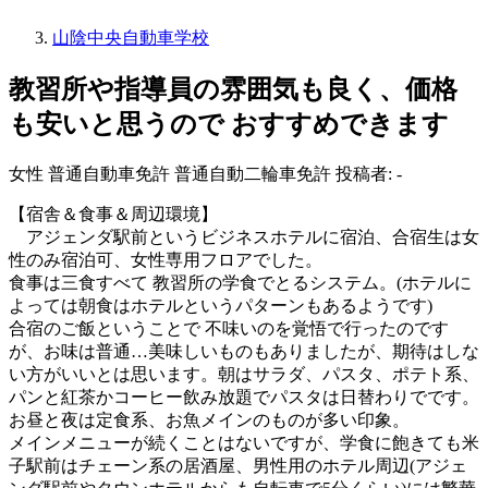
山陰中央自動車学校
教習所や指導員の雰囲気も良く、価格
も安いと思うので おすすめできます
女性
普通自動車免許
普通自動二輪車免許
投稿者: -
【宿舎＆食事＆周辺環境】
アジェンダ駅前というビジネスホテルに宿泊、合宿生は女
性のみ宿泊可、女性専用フロアでした。
食事は三食すべて 教習所の学食でとるシステム。(ホテルに
よっては朝食はホテルというパターンもあるようです)
合宿のご飯ということで 不味いのを覚悟で行ったのです
が、お味は普通…美味しいものもありましたが、期待はしな
い方がいいとは思います。朝はサラダ、パスタ、ポテト系、
パンと紅茶かコーヒー飲み放題でパスタは日替わりでです。
お昼と夜は定食系、お魚メインのものが多い印象。
メインメニューが続くことはないですが、学食に飽きても米
子駅前はチェーン系の居酒屋、男性用のホテル周辺(アジェ