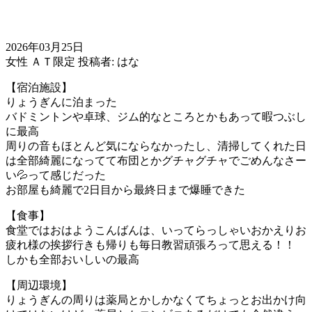
2026年03月25日
女性
ＡＴ限定
投稿者: はな
【宿泊施設】
りょうぎんに泊まった
バドミントンや卓球、ジム的なところとかもあって暇つぶし
に最高
周りの音もほとんど気にならなかったし、清掃してくれた日
は全部綺麗になってて布団とかグチャグチャでごめんなさー
い💦って感じだった
お部屋も綺麗で2日目から最終日まで爆睡できた
【食事】
食堂ではおはようこんばんは、いってらっしゃいおかえりお
疲れ様の挨拶行きも帰りも毎日教習頑張ろって思える！！
しかも全部おいしいの最高
【周辺環境】
りょうぎんの周りは薬局とかしかなくてちょっとお出かけ向