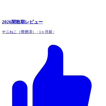
2026閑散期レビュー
ヤニねこ（禁煙済）
·
1ヶ月前
·