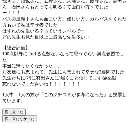
他きも、銀也さん、近野さん、大浦さん、飯澤さん、黒田さ
ん、石田さんもとっても明るくて面白い方々でした
ー！！！！
バスの運転手さんも面白い方、優しい方、カルパスをくれた
方もいて私は幸せ者でした
はずれの先生いる？っていうレベルです
どの先生も見た目以上に最高な先生多い✨
【総合評価】
100点以外につける点数ないなって思うぐらい満点教習でし
た
本当に帰りたくなかった、、
お友達にも恵まれて、先生にも恵まれて幸せな2週間でした
先生たちに(特に有田さんに)届くこと信じてます😭🙏🏻
忘れないでくださいね！！！！！！！！
1人中、1人の方が「このクチコミが参考になった」と投票し
ています。
役に立った
役に立たなかった