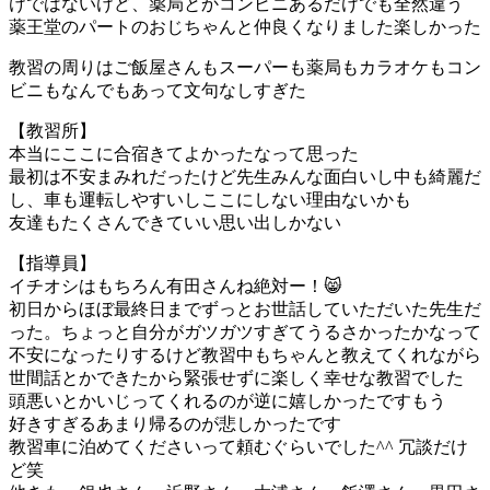
けではないけど、薬局とかコンビニあるだけでも全然違う
薬王堂のパートのおじちゃんと仲良くなりました楽しかった
教習の周りはご飯屋さんもスーパーも薬局もカラオケもコン
ビニもなんでもあって文句なしすぎた
【教習所】
本当にここに合宿きてよかったなって思った
最初は不安まみれだったけど先生みんな面白いし中も綺麗だ
し、車も運転しやすいしここにしない理由ないかも
友達もたくさんできていい思い出しかない
【指導員】
イチオシはもちろん有田さんね絶対ー！😸
初日からほぼ最終日までずっとお世話していただいた先生だ
った。ちょっと自分がガツガツすぎてうるさかったかなって
不安になったりするけど教習中もちゃんと教えてくれながら
世間話とかできたから緊張せずに楽しく幸せな教習でした
頭悪いとかいじってくれるのが逆に嬉しかったですもう
好きすぎるあまり帰るのが悲しかったです
教習車に泊めてくださいって頼むぐらいでした^^ 冗談だけ
ど笑