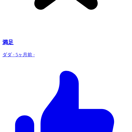
満足
ダダ
·
5ヶ月前
·