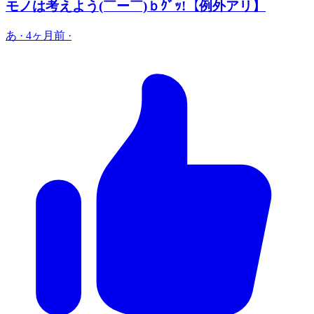
モノは考えよう(￣ー￣)ｂｸﾞｯ!【例外アリ】
あ
·
4ヶ月前
·