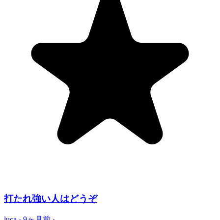
打たれ強い人はどうぞ
luca
·
9ヶ月前
·