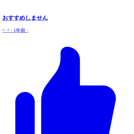
おすすめしません
︎^_^
·
1年前
·