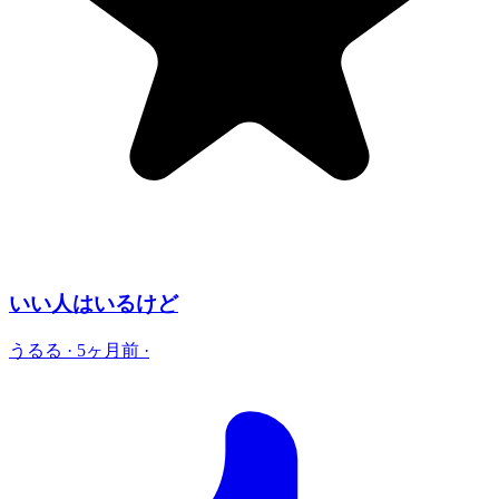
いい人はいるけど
うるる
·
5ヶ月前
·