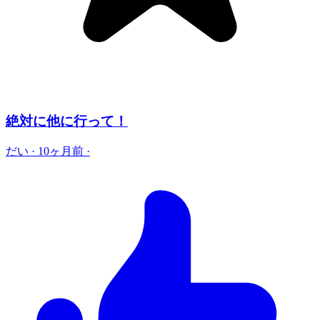
絶対に他に行って！
だい
·
10ヶ月前
·