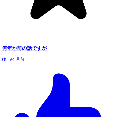
何年か前の話ですが
ゆ
·
9ヶ月前
·