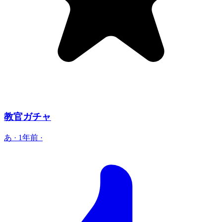
教官ガチャ
あ
·
1年前
·