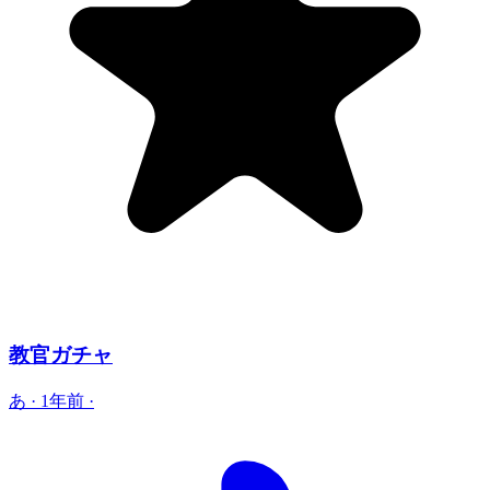
教官ガチャ
あ
·
1年前
·