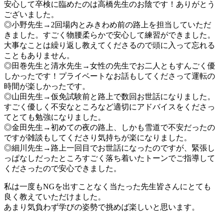
安心して卒検に臨めたのは高橋先生のお陰です！ありがとう
ございました。
◎小野先生→2回場内とみきわめ前の路上を担当していただ
きました。すごく物腰柔らかで安心して練習ができました。
大事なことは繰り返し教えてくださるので頭に入って忘れる
こともありません。
◎田巻先生と清水先生→女性の先生でお二人ともすんごく優
しかったです！プライベートなお話もしてくださって運転の
時間が楽しかったです。
◎山田先生→仮免試験前と路上で数回お世話になりました。
すごく優しく不安なところなど適切にアドバイスをくださっ
てとても勉強になりました。
◎金田先生→初めての夜の路上、しかも雪道で不安だったの
ですが雑談もしてくださり気持ちが楽になりました。
◎細川先生→路上一回目でお世話になったのですが、緊張し
っぱなしだったところすごく落ち着いたトーンでご指導して
くださったので安心できました。
私は一度もNGを出すことなく当たった先生皆さんにとても
良く教えていただけました。
あまり気負わず学びの姿勢で挑めば楽しいと思います。