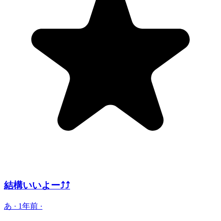
結構いいよー⤴️⤴️
あ
·
1年前
·