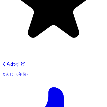
くらわすど
まんじ
·
0年前
·