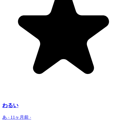
わるい
あ
·
11ヶ月前
·