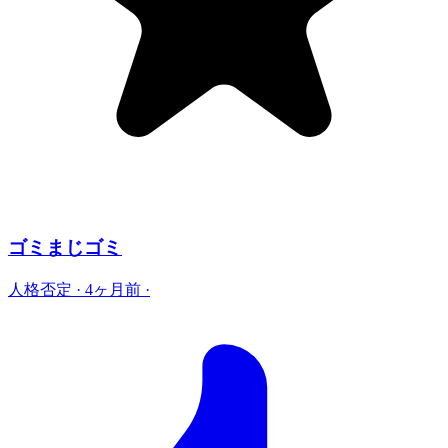
ゴミまじゴミ
人格否定
·
4ヶ月前
·