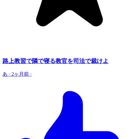
路上教習で隣で寝る教官を司法で裁けよ
あ
·
2ヶ月前
·