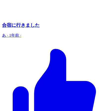
合宿に行きました
あ
·
1年前
·