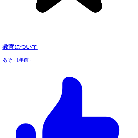
教官について
あそ
·
1年前
·