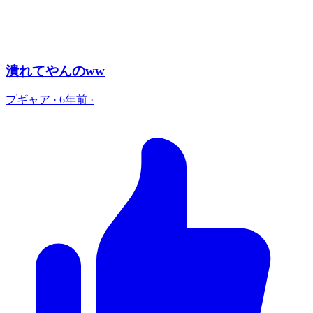
潰れてやんのww
プギャア
·
6年前
·