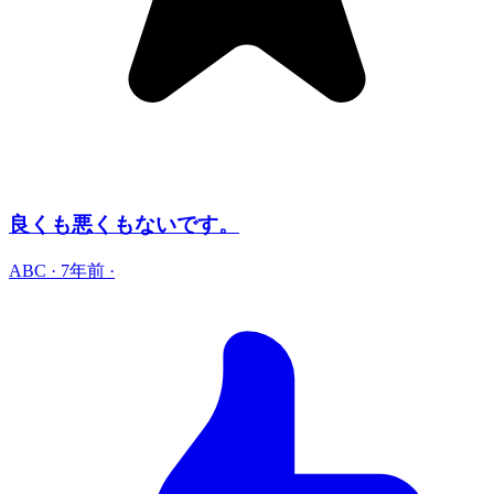
良くも悪くもないです。
ABC
·
7年前
·