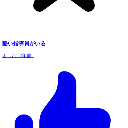
酷い指導員がいる
よしお
·
7年前
·