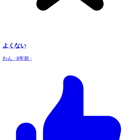
よくない
わん
·
8年前
·