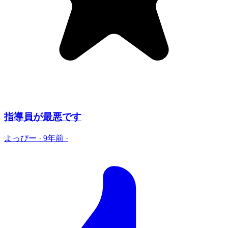
指導員が最悪です
よっぴー
·
9年前
·