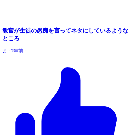
教官が生徒の愚痴を言ってネタにしているような
ところ
ま
·
7年前
·