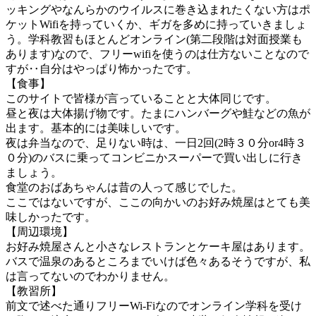
ッキングやなんらかのウイルスに巻き込まれたくない方はポ
ケットWifiを持っていくか、ギガを多めに持っていきましょ
う。学科教習もほとんどオンライン(第二段階は対面授業も
あります)なので、フリーwifiを使うのは仕方ないことなので
すが‥自分はやっぱり怖かったです。
【食事】
このサイトで皆様が言っていることと大体同じです。
昼と夜は大体揚げ物です。たまにハンバーグや鮭などの魚が
出ます。基本的には美味しいです。
夜は弁当なので、足りない時は、一日2回(2時３０分or4時３
０分)のバスに乗ってコンビニかスーパーで買い出しに行き
ましょう。
食堂のおばあちゃんは昔の人って感じでした。
ここではないですが、ここの向かいのお好み焼屋はとても美
味しかったです。
【周辺環境】
お好み焼屋さんと小さなレストランとケーキ屋はあります。
バスで温泉のあるところまでいけば色々あるそうですが、私
は言ってないのでわかりません。
【教習所】
前文で述べた通りフリーWi-Fiなのでオンライン学科を受け