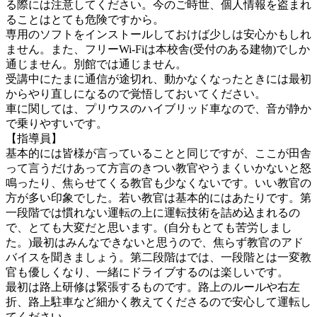
る際には注意してください。今のご時世、個人情報を盗まれ
ることはとても危険ですから。
専用のソフトをインストールしておけば少しは安心かもしれ
ません。また、フリーWi-Fiは本校舎(受付のある建物)でしか
通じません。別館では通じません。
受講中にたまに通信が途切れ、動かなくなったときには最初
からやり直しになるので覚悟しておいてください。
車に関しては、プリウスのハイブリッド車なので、音が静か
で乗りやすいです。
【指導員】
基本的には皆様が言っていることと同じですが、ここが田舎
って言うだけあって方言のきつい教官やうまくいかないと怒
鳴ったり、焦らせてくる教官も少なくないです。いい教官の
方が多い印象でした。若い教官は基本的にはあたりです。第
一段階では慣れない運転の上に運転技術を詰め込まれるの
で、とても大変だと思います。(自分もとても苦労しまし
た。)最初はみんなできないと思うので、焦らず教官のアド
バイスを聞きましょう。第二段階はでは、一段階とは一変教
官も優しくなり、一緒にドライブするのは楽しいです。
最初は路上研修は緊張するものです。路上のルールや右左
折、路上駐車など細かく教えてくださるので安心して運転し
てください。