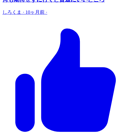
しろくま
·
10ヶ月前
·