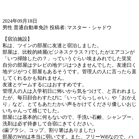
2024年09月18日
男性
普通自動車免許
投稿者: マスター・シャドウ
【宿泊施設】
私は、ツインの部屋に友達と宿泊しました。
部屋は、比較的綺麗(ビジネスクラス？)でしたがエアコンが
「いつ掃除したの？」っていうぐらい埃まみれでした笑笑
自分の部屋はテレビの地デジはつきませんでした。友達曰く
地デジがつく部屋もあるそうです。管理人の人に言ったら直
してくれるかも知れません。
友達とゲームするにはおすすめです。
管理人の人は入学初日に怖いから気をつけて、と言われまし
たが、毎日顔合わすたびに「いってらっしゃい」や「おかえ
り」など、とてもあたたかい声をかけてくださり優しいおじ
いちゃんって感じでした。
部屋には基本的に何もないので、手洗い石鹸、シャンプー、
洗剤は必ず持参して合宿にきてください。
(歯ブラシ、コップ、割り箸はありました)
部屋のWifiは本当に弱いです。また、フリーWifiなので、ハ