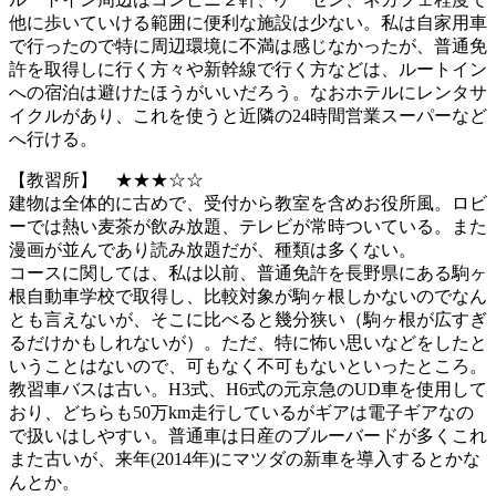
他に歩いていける範囲に便利な施設は少ない。私は自家用車
で行ったので特に周辺環境に不満は感じなかったが、普通免
許を取得しに行く方々や新幹線で行く方などは、ルートイン
への宿泊は避けたほうがいいだろう。なおホテルにレンタサ
イクルがあり、これを使うと近隣の24時間営業スーパーなど
へ行ける。
【教習所】 ★★★☆☆
建物は全体的に古めで、受付から教室を含めお役所風。ロビ
ーでは熱い麦茶が飲み放題、テレビが常時ついている。また
漫画が並んであり読み放題だが、種類は多くない。
コースに関しては、私は以前、普通免許を長野県にある駒ヶ
根自動車学校で取得し、比較対象が駒ヶ根しかないのでなん
とも言えないが、そこに比べると幾分狭い（駒ヶ根が広すぎ
るだけかもしれないが）。ただ、特に怖い思いなどをしたと
いうことはないので、可もなく不可もないといったところ。
教習車バスは古い。H3式、H6式の元京急のUD車を使用して
おり、どちらも50万km走行しているがギアは電子ギアなの
で扱いはしやすい。普通車は日産のブルーバードが多くこれ
また古いが、来年(2014年)にマツダの新車を導入するとかな
んとか。