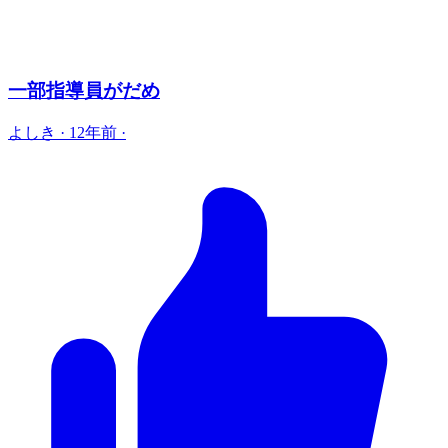
一部指導員がだめ
よしき
·
12年前
·