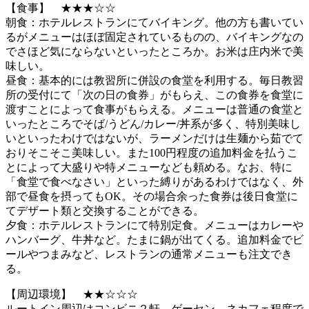
【食事】 ★★★☆☆
朝食：ホテルレストランにてバイキング。他の方も書いてい
るがメニューはほぼ固定されているものの、バイキングなの
でさほど気にならないといったところか。お米は庄内米で美
味しい。
昼食：基本的には教習所に併設の食堂を利用する。毎日教習
所の受付にて「次の日の食券」がもらえ、この食券を食堂に
渡すことによって食事がもらえる。メニューは普通の食堂と
いったところでそば/うどん/カレー/丼系が多く、特別美味し
いといったわけではないが、ラーメンだけは生麺から茹でて
おりそこそこ美味しい。また100円程度の追加料金を払うこ
とによって大盛りや特メニューなども頼める。なお、特に
「食堂で食べなさい」といった縛りがあるわけではなく、外
部で昼食を摂ってもOK。その場合余った食券は後日食堂に
てデザート類と交換することができる。
夕食：ホテルレストランにて特別定食。メニューはカレーや
ハンバーグ、牛丼など。たまに鍋が出てくる。追加料金でビ
ールやつまみなど、レストランの通常メニューも注文でき
る。
【周辺環境】 ★★☆☆☆
ルートイン周辺はコンビニ２軒、ゲーセン、ネカフェ程度で