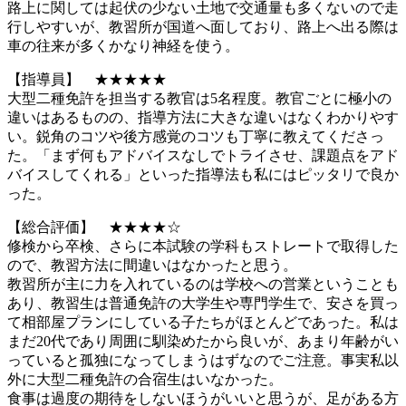
路上に関しては起伏の少ない土地で交通量も多くないので走
行しやすいが、教習所が国道へ面しており、路上へ出る際は
車の往来が多くかなり神経を使う。
【指導員】 ★★★★★
大型二種免許を担当する教官は5名程度。教官ごとに極小の
違いはあるものの、指導方法に大きな違いはなくわかりやす
い。鋭角のコツや後方感覚のコツも丁寧に教えてくださっ
た。「まず何もアドバイスなしでトライさせ、課題点をアド
バイスしてくれる」といった指導法も私にはピッタリで良か
った。
【総合評価】 ★★★★☆
修検から卒検、さらに本試験の学科もストレートで取得した
ので、教習方法に間違いはなかったと思う。
教習所が主に力を入れているのは学校への営業ということも
あり、教習生は普通免許の大学生や専門学生で、安さを買っ
て相部屋プランにしている子たちがほとんどであった。私は
まだ20代であり周囲に馴染めたから良いが、あまり年齢がい
っていると孤独になってしまうはずなのでご注意。事実私以
外に大型二種免許の合宿生はいなかった。
食事は過度の期待をしないほうがいいと思うが、足がある方