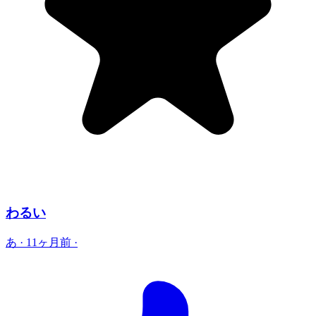
わるい
あ
·
11ヶ月前
·