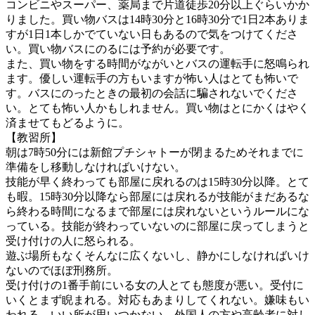
コンビニやスーパー、薬局まで片道徒歩20分以上ぐらいかか
りました。買い物バスは14時30分と16時30分で1日2本ありま
すが1日1本しかでていない日もあるので気をつけてくださ
い。買い物バスにのるには予約が必要です。
また、買い物をする時間がながいとバスの運転手に怒鳴られ
ます。優しい運転手の方もいますが怖い人はとても怖いで
す。バスにのったときの最初の会話に騙されないでくださ
い。とても怖い人かもしれません。買い物はとにかくはやく
済ませてもどるように。
【教習所】
朝は7時50分には新館プチシャトーが閉まるためそれまでに
準備をし移動しなければいけない。
技能が早く終わっても部屋に戻れるのは15時30分以降。とて
も暇。15時30分以降なら部屋には戻れるが技能がまだあるな
ら終わる時間になるまで部屋には戻れないというルールにな
っている。技能が終わっていないのに部屋に戻ってしまうと
受け付けの人に怒られる。
遊ぶ場所もなくそんなに広くないし、静かにしなければいけ
ないのでほぼ刑務所。
受け付けの1番手前にいる女の人とても態度が悪い。受付に
いくとまず睨まれる。対応もあまりしてくれない。嫌味もい
われる。いい所が思いつかない。外国人の方や高齢者に対し