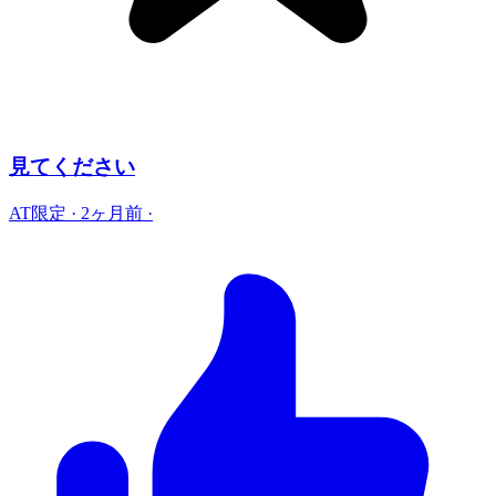
見てください
AT限定
·
2ヶ月前
·