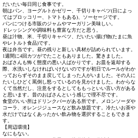
だいたい毎日同じ食事です。
朝はパン、ヨーグルトかゼリー、千切りキャベツ(日によっ
てはブロッコリー、トマトもある)、ソーセージです。
パンにつける市販のジャムやマーガリン美味しい。
ドレッシングや調味料も豊富な方だと思う。
昼は汁物、米、千切りキャベツ、だいたい揚げ物(たまに魚
やレトルト食品)です。
夜は弁当です。昼の残りと新しい具材が詰められています。
1週間に4回カツがでたこともありました。驚きました。
おばさんも怖く態度の悪い人ばかりです。お皿を返却する
際、水洗いしなければいけないのですが初日でルールがわか
っておらずそのまま戻してしまった人がいました。その人に
たいしひどく罵倒し怒っているのを見かけました。わからな
くて当然だし、注意をするとしてももっといい言い方がある
と思います。昔のおばさんという感じで理不尽です。
食堂のいい所はドリンクバーがある所です。メロンソーダや
コーラ、オレンジジュースなど飲み放題です。冷たいお茶や
水だけではなくあったかい飲み物を選択することもできま
す。
【周辺環境】
なにもない。