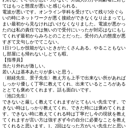
てはもっと態度が悪いと感じられる。
電波が悪いです。オンライン学科を受けていて残り5分ぐら
いの時にネットワークが悪く接続ができなくなり止まってし
まい最初から見なければいけなくなりました。電波が悪かっ
たのは私の責任では無いので受付にいったが対応はなにもし
てくれず最初からみろとのことだった。受付の人の態度が悪
すぎて文句しかでてこない。
1日1つしか技能がないときがたくさんある。やることもない
し部屋にも帰れないしとても暇。
【指導員】
当たり外れが激しい。
若い人は基本あたりが多いと思う。
〈頼経先生、景子先生〉教え方も上手で出来ない所があれば
しっかり優しく丁寧に教えてくれ、出来ているところがある
ととても褒めてくれます。話も面白いです。
〈池口先生〉
できないと厳しく教えてくれますがとてもいい先生です。で
きない時はしっかり教えてくれ、できた時には褒めてくれま
す。できない時に教えてくれる時は丁寧だし今の現状を教え
てくれますが言い方は強すぎず今の自分に必要なことを教え
てくれると思います。1、2回はなった方がいい先生だと思い