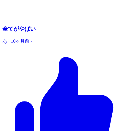
全てがやばい
あ
·
10ヶ月前
·