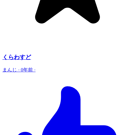
くらわすど
まんじ
·
0年前
·