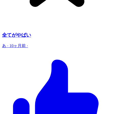
全てがやばい
あ
·
10ヶ月前
·