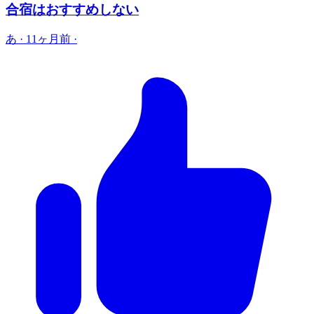
合宿はおすすめしない
あ
·
11ヶ月前
·