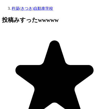
杵築(きつき)自動車学校
投稿みすったwwwww