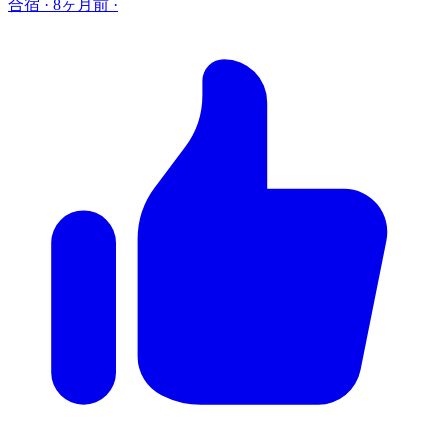
合宿
·
8ヶ月前
·