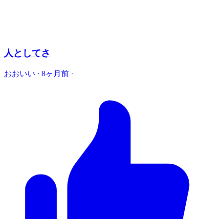
人としてさ
おおいい
·
8ヶ月前
·