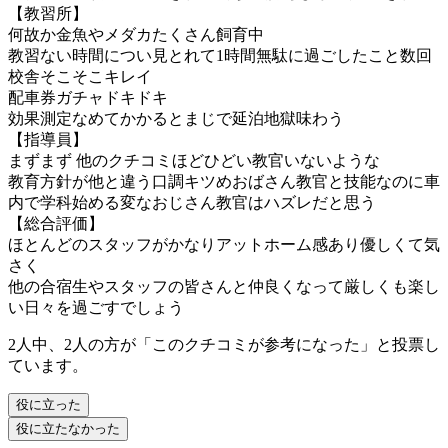
【教習所】
何故か金魚やメダカたくさん飼育中
教習ない時間につい見とれて1時間無駄に過ごしたこと数回
校舎そこそこキレイ
配車券ガチャドキドキ
効果測定なめてかかるとまじで延泊地獄味わう
【指導員】
まずまず 他のクチコミほどひどい教官いないような
教育方針が他と違う口調キツめおばさん教官と技能なのに車
内で学科始める変なおじさん教官はハズレだと思う
【総合評価】
ほとんどのスタッフがかなりアットホーム感あり優しくて気
さく
他の合宿生やスタッフの皆さんと仲良くなって厳しくも楽し
い日々を過ごすでしょう
2人中、2人の方が「このクチコミが参考になった」と投票し
ています。
役に立った
役に立たなかった