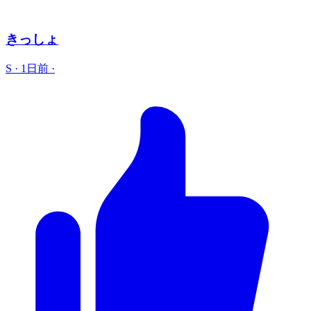
きっしょ
S
·
1日前
·