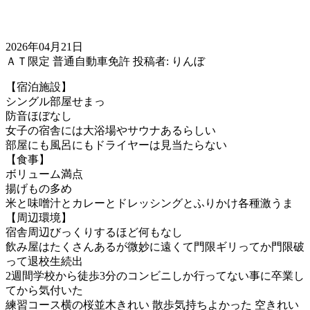
2026年04月21日
ＡＴ限定
普通自動車免許
投稿者: りんぼ
【宿泊施設】
シングル部屋せまっ
防音ほぼなし
女子の宿舎には大浴場やサウナあるらしい
部屋にも風呂にもドライヤーは見当たらない
【食事】
ボリューム満点
揚げもの多め
米と味噌汁とカレーとドレッシングとふりかけ各種激うま
【周辺環境】
宿舎周辺びっくりするほど何もなし
飲み屋はたくさんあるが微妙に遠くて門限ギリってか門限破
って退校生続出
2週間学校から徒歩3分のコンビニしか行ってない事に卒業し
てから気付いた
練習コース横の桜並木きれい 散歩気持ちよかった 空きれい