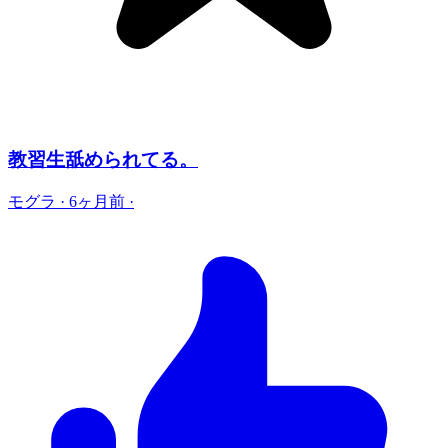
教習生舐められてる。
モグラ
·
6ヶ月前
·