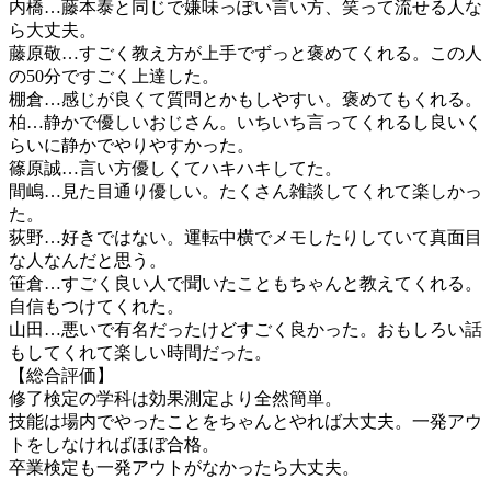
内橋…藤本泰と同じで嫌味っぽい言い方、笑って流せる人な
ら大丈夫。
藤原敬…すごく教え方が上手でずっと褒めてくれる。この人
の50分ですごく上達した。
棚倉…感じが良くて質問とかもしやすい。褒めてもくれる。
柏…静かで優しいおじさん。いちいち言ってくれるし良いく
らいに静かでやりやすかった。
篠原誠…言い方優しくてハキハキしてた。
間嶋…見た目通り優しい。たくさん雑談してくれて楽しかっ
た。
荻野…好きではない。運転中横でメモしたりしていて真面目
な人なんだと思う。
笹倉…すごく良い人で聞いたこともちゃんと教えてくれる。
自信もつけてくれた。
山田…悪いで有名だったけどすごく良かった。おもしろい話
もしてくれて楽しい時間だった。
【総合評価】
修了検定の学科は効果測定より全然簡単。
技能は場内でやったことをちゃんとやれば大丈夫。一発アウ
トをしなければほぼ合格。
卒業検定も一発アウトがなかったら大丈夫。