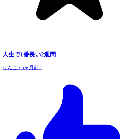
人生で1番長い2週間
りんご
·
5ヶ月前
·