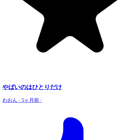
やばいのはひとりだけ
わおん
·
5ヶ月前
·