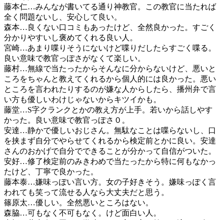
藤本仁…みんなが書いてる通り神教官。この教官に当たれば
全く問題ないし、安心して良い。
森本…良くない口コミもあったけど、全然良かった。すごく
分かりやすいし褒めてくれる良い人。
宮崎…あまり喋りそうにないけど喋りだしたらすごく喋る。
良い意味で教官っぽさがなくて楽しい。
藤村…無線で当たったからそんなに分からないけど、悪いと
ころをちゃんと教えてくれるから個人的には良かった。悪い
ところを言われたりするのが嫌な人からしたら、播州弁で言
い方も優しいわけじゃないからキツイかも。
藤堂…S字クランクとかの教え方が上手。若いから話しやす
かった。良い意味で教官っぽさ０。
安達…静かで優しいおじさん。無駄なことは喋らないし、口
を挟まず自分でやらせてくれるから検定前とかに良い。安達
さんのおかげで自分でできることが分かって自信がついた。
安好…修了検定前のみきわめで当たったから特に何もなかっ
たけど、丁寧で良かった。
藤本泰…嫌味っぽい言い方。女の子好きそう。嫌味っぽく言
われても笑って流せる人なら大丈夫だと思う。
篠原太…優しい。全然悪いところはない。
森脇…可もなく不可もなく。けど面白い人。