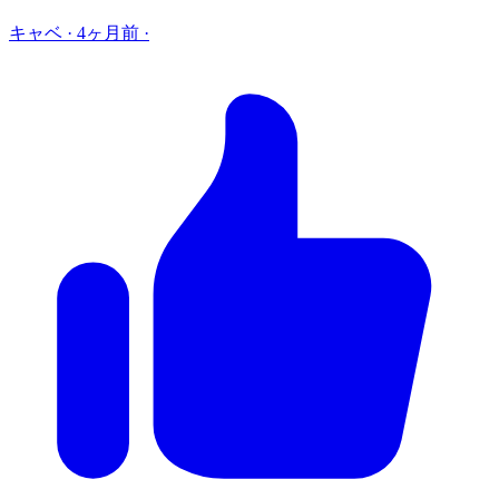
キャベ
·
4ヶ月前
·