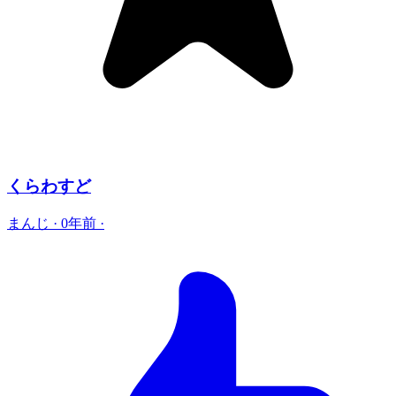
くらわすど
まんじ
·
0年前
·