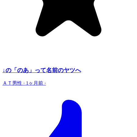
↓の「のあ」って名前のヤツへ
ＡＴ男性
·
1ヶ月前
·