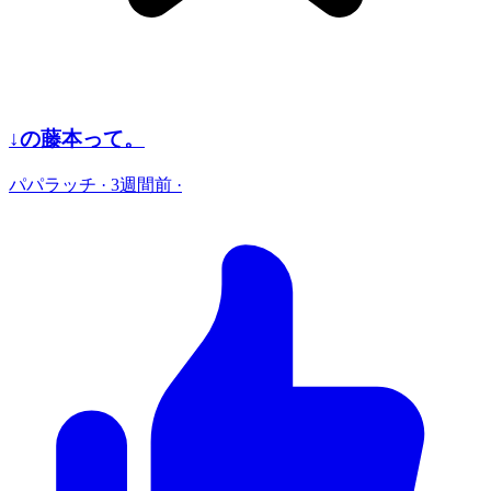
↓の藤本って。
パパラッチ
·
3週間前
·