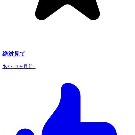
絶対見て
あか
·
3ヶ月前
·