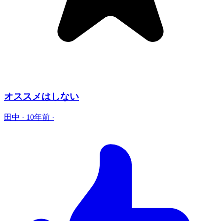
オススメはしない
田中
·
10年前
·