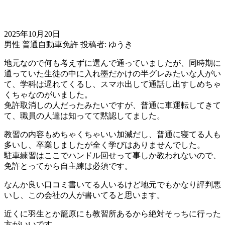
2025年10月20日
男性
普通自動車免許
投稿者: ゆうき
地元なので何も考えずに選んで通っていましたが、同時期に
通っていた生徒の中に入れ墨だかけの半グレみたいな人がい
て、学科は遅れてくるし、スマホ出して通話し出すしめちゃ
くちゃなのがいました。
免許取消しの人だったみたいですが、普通に車運転してきて
て、職員の人達は知ってて黙認してました。
教習の内容もめちゃくちゃいい加減だし、普通に寝てる人も
多いし、卒業しましたが全く学びはありませんでした。
駐車練習はここでハンドル回せって事しか教われないので、
免許とってから自主練は必須です。
なんか良い口コミ書いてる人いるけど地元でもかなり評判悪
いし、この会社の人が書いてると思います。
近くに羽生とか籠原にも教習所あるから絶対そっちに行った
方がいいです。