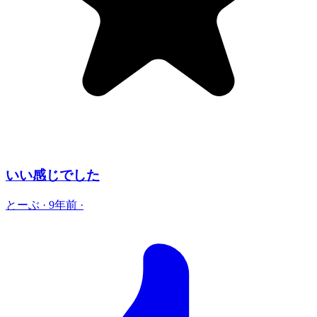
いい感じでした
とーぶ
·
9年前
·