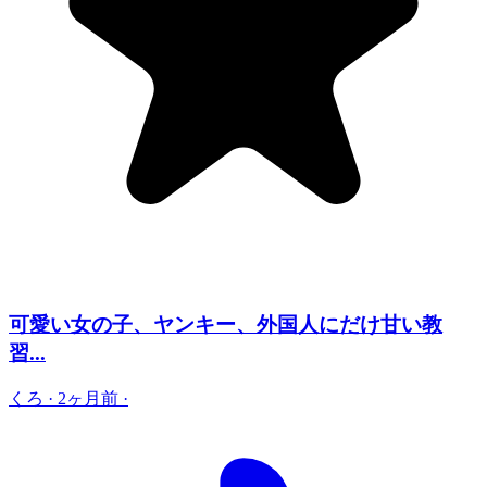
可愛い女の子、ヤンキー、外国人にだけ甘い教
習...
くろ
·
2ヶ月前
·