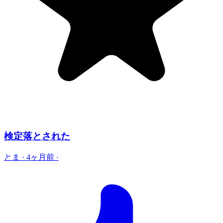
検定落とされた
とま
·
4ヶ月前
·