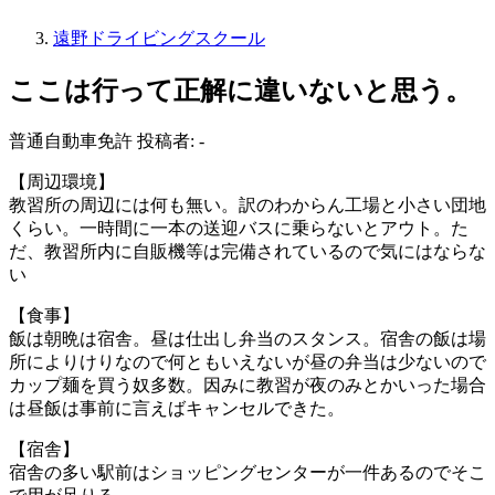
遠野ドライビングスクール
ここは行って正解に違いないと思う。
普通自動車免許
投稿者: -
【周辺環境】
教習所の周辺には何も無い。訳のわからん工場と小さい団地
くらい。一時間に一本の送迎バスに乗らないとアウト。た
だ、教習所内に自販機等は完備されているので気にはならな
い
【食事】
飯は朝晩は宿舎。昼は仕出し弁当のスタンス。宿舎の飯は場
所によりけりなので何ともいえないが昼の弁当は少ないので
カップ麺を買う奴多数。因みに教習が夜のみとかいった場合
は昼飯は事前に言えばキャンセルできた。
【宿舎】
宿舎の多い駅前はショッピングセンターが一件あるのでそこ