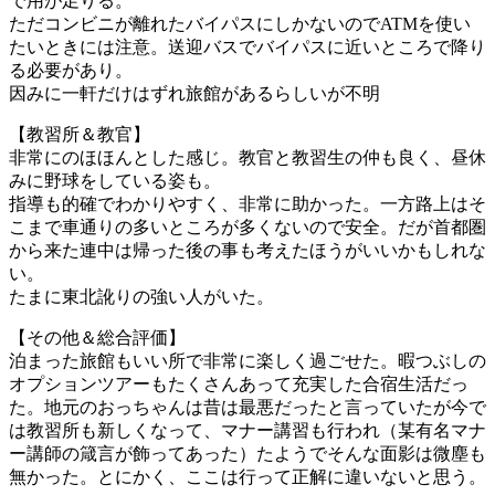
で用が足りる。
ただコンビニが離れたバイパスにしかないのでATMを使い
たいときには注意。送迎バスでバイパスに近いところで降り
る必要があり。
因みに一軒だけはずれ旅館があるらしいが不明
【教習所＆教官】
非常にのほほんとした感じ。教官と教習生の仲も良く、昼休
みに野球をしている姿も。
指導も的確でわかりやすく、非常に助かった。一方路上はそ
こまで車通りの多いところが多くないので安全。だが首都圏
から来た連中は帰った後の事も考えたほうがいいかもしれな
い。
たまに東北訛りの強い人がいた。
【その他＆総合評価】
泊まった旅館もいい所で非常に楽しく過ごせた。暇つぶしの
オプションツアーもたくさんあって充実した合宿生活だっ
た。地元のおっちゃんは昔は最悪だったと言っていたが今で
は教習所も新しくなって、マナー講習も行われ（某有名マナ
ー講師の箴言が飾ってあった）たようでそんな面影は微塵も
無かった。とにかく、ここは行って正解に違いないと思う。